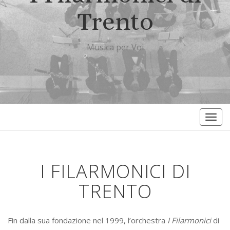
Trento
Musica per Voi
Togg
navig
I FILARMONICI DI
TRENTO
Fin dalla sua fondazione nel 1999, l’orchestra
I Filarmonici
di