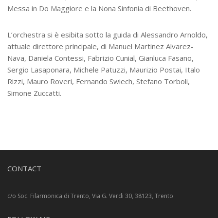
Messa in Do Maggiore e la Nona Sinfonia di Beethoven.
L’orchestra si è esibita sotto la guida di Alessandro Arnoldo,
attuale direttore principale, di Manuel Martinez Alvarez-
Nava, Daniela Contessi, Fabrizio Cunial, Gianluca Fasano,
Sergio Lasaponara, Michele Patuzzi, Maurizio Postai, Italo
Rizzi, Mauro Roveri, Fernando Swiech, Stefano Torboli,
Simone Zuccatti.
CONTACT
c/o Soc. Filarmonica di Trento, Via G. Verdi 30, 38123, Trento